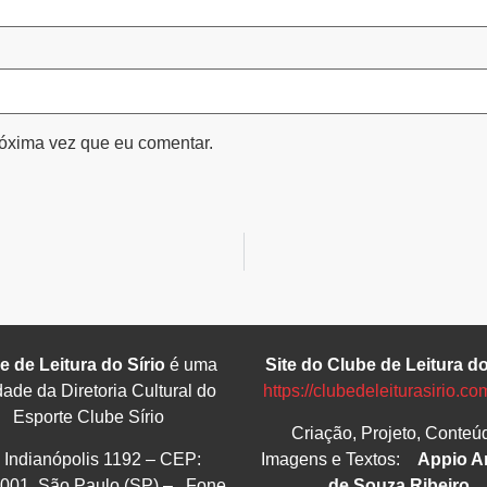
óxima vez que eu comentar.
e de Leitura do Sírio
é uma
Site do Clube de Leitura do
dade da Diretoria Cultural do
https://clubedeleiturasirio.co
Esporte Clube Sírio
Criação, Projeto, Conteú
. Indianópolis 1192 – CEP:
Imagens e Textos:
Appio A
001 São Paulo (SP) – Fone
de Souza Ribeiro