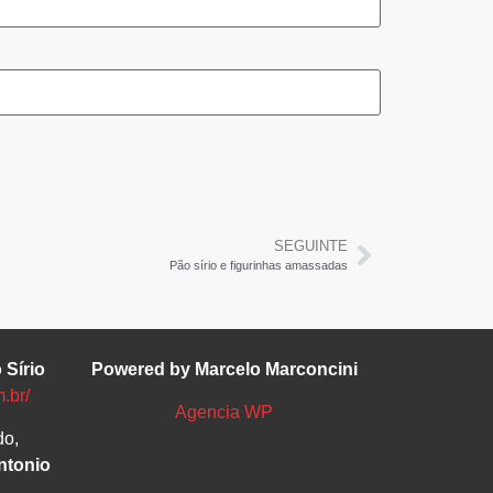
SEGUINTE
Pão sírio e figurinhas amassadas
 Sírio
Powered by Marcelo Marconcini
m.br/
Agencia WP
do,
ntonio