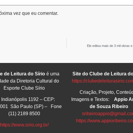
óxima vez que eu comentar.
Ele editou mais de 3 mil obras e
e de Leitura do Sírio
é uma
Site do Clube de Leitura do
dade da Diretoria Cultural do
https://clubedeleiturasirio.co
Esporte Clube Sírio
Criação, Projeto, Conteú
. Indianópolis 1192 – CEP:
Imagens e Textos:
Appio A
001 São Paulo (SP) – Fone
de Souza Ribeiro
(11) 2189 8500
sribeiroappio@gmail.c
https://www.appioribeiro.c
https://www.sirio.org.br/