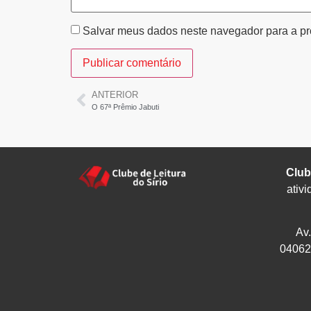
Salvar meus dados neste navegador para a pr
ANTERIOR
O 67ª Prêmio Jabuti
Club
ativi
Av
04062