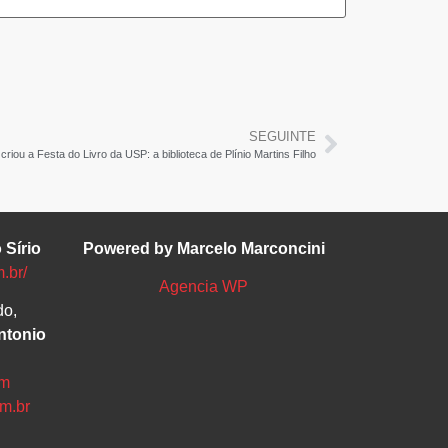
SEGUINTE
 criou a Festa do Livro da USP: a biblioteca de Plínio Martins Filho
 Sírio
Powered by Marcelo Marconcini
m.br/
Agencia WP
do,
ntonio
om
om.br