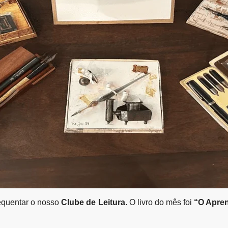
equentar o nosso
Clube de Leitura.
O livro do mês foi
“O Apren