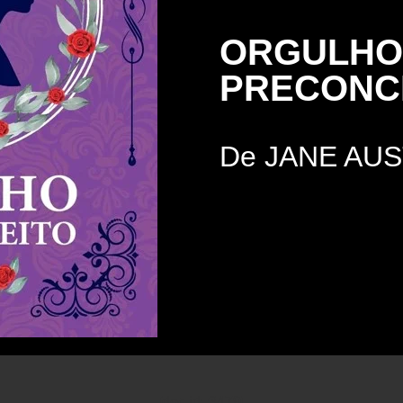
ORGULHO
PRECONC
De JANE AU
[doc id=3479]